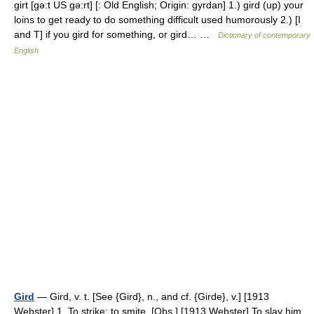
girt [gə:t US gə:rt] [: Old English; Origin: gyrdan] 1.) gird (up) your
loins to get ready to do something difficult used humorously 2.) [I
and T] if you gird for something, or gird… …
Dictionary of contemporary
English
Gird
— Gird, v. t. [See {Gird}, n., and cf. {Girde}, v.] [1913
Webster] 1. To strike; to smite. [Obs.] [1913 Webster] To slay him