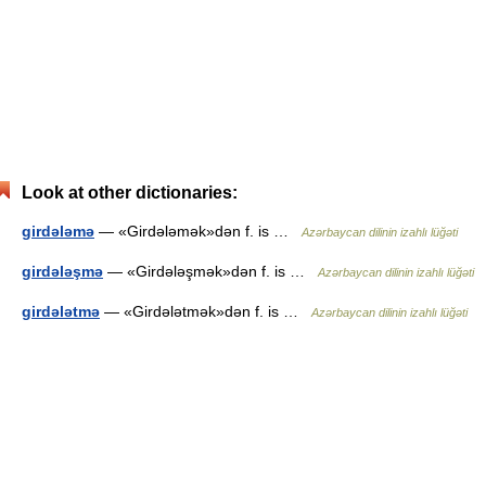
Look at other dictionaries:
girdələmə
— «Girdələmək»dən f. is …
Azərbaycan dilinin izahlı lüğəti
girdələşmə
— «Girdələşmək»dən f. is …
Azərbaycan dilinin izahlı lüğəti
girdələtmə
— «Girdələtmək»dən f. is …
Azərbaycan dilinin izahlı lüğəti