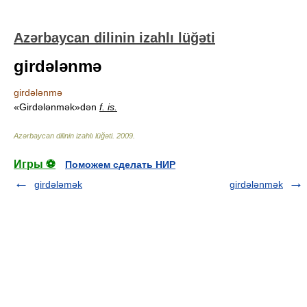
Azərbaycan dilinin izahlı lüğəti
girdələnmə
girdələnmə
«Girdələnmək»dən
f. is.
Azərbaycan dilinin izahlı lüğəti
.
2009
.
Игры ⚽
Поможем сделать НИР
girdələmək
girdələnmək