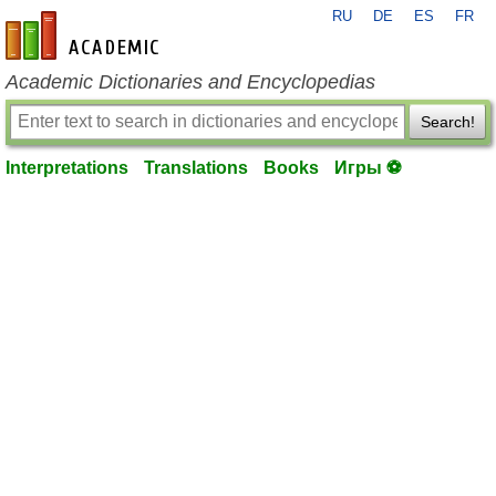
RU
DE
ES
FR
en-academic.com
Academic Dictionaries and Encyclopedias
Search!
Interpretations
Translations
Books
Игры ⚽