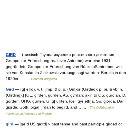
GIRD
— (russisch Группа изучения реактивного движения,
Gruppe zur Erforschung reaktiver Antriebe) war eine 1931
gegründete Gruppe zur Erforschung von Rückstoßantrieben wie
sie von Konstantin Ziolkowski vorausgesagt wurden. Bereits in den
1920er… …
Deutsch Wikipedia
Gird
— (g[ e]rd), v. t. [imp. & p. p. {Girt}or {Girded}; p. pr. & vb. n.
{Girding}.] [OE. girden, gurden, AS. gyrdan; akin to OS. gurdian, D.
gorden, OHG. gurten, G. g[ u]rten, Icel. gyr[eth]a, Sw. gjorda, Dan.
giorde, Goth. biga[ i]rdan to begird, and… …
The Collaborative
International Dictionary of English
gird
— [gə:d US gə:rd] v past tense and past participle girded or