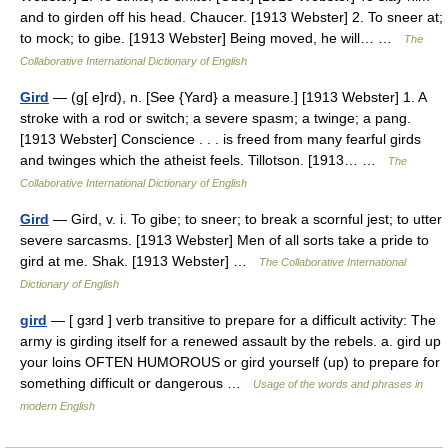
and to girden off his head. Chaucer. [1913 Webster] 2. To sneer at;
to mock; to gibe. [1913 Webster] Being moved, he will… …
The
Collaborative International Dictionary of English
Gird
— (g[ e]rd), n. [See {Yard} a measure.] [1913 Webster] 1. A
stroke with a rod or switch; a severe spasm; a twinge; a pang.
[1913 Webster] Conscience . . . is freed from many fearful girds
and twinges which the atheist feels. Tillotson. [1913… …
The
Collaborative International Dictionary of English
Gird
— Gird, v. i. To gibe; to sneer; to break a scornful jest; to utter
severe sarcasms. [1913 Webster] Men of all sorts take a pride to
gird at me. Shak. [1913 Webster] …
The Collaborative International
Dictionary of English
gird
— [ gɜrd ] verb transitive to prepare for a difficult activity: The
army is girding itself for a renewed assault by the rebels. a. gird up
your loins OFTEN HUMOROUS or gird yourself (up) to prepare for
something difficult or dangerous …
Usage of the words and phrases in
modern English